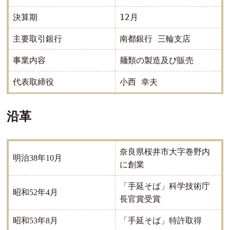
12月
決算期
南都銀行 三輪支店
主要取引銀行
麺類の製造及び販売
事業内容
小西 幸夫
代表取締役
沿革
奈良県桜井市大字巻野内
明治38年10月
に創業
「手延そば」科学技術庁
昭和52年4月
長官賞受賞
「手延そば」特許取得
昭和53年8月