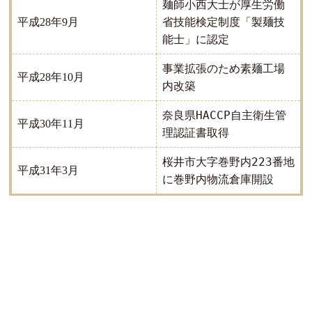
麺師小西大士が厚生労働
省技能検定制度「製麺技
平成28年9月
能士」に認定
事業拡張のため素麺工場
平成28年10月
内改築
奈良県HACCP自主衛生管
平成30年11月
理認証書取得
桜井市大字巻野内223番地
平成31年3月
に巻野内物流倉庫開設