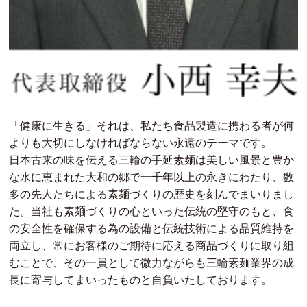
「健康に生きる」それは、私たち食品製造に携わる者が何
よりも大切にしなければならない永遠のテーマです。
日本古来の味を伝える三輪の手延素麺は美しい風景と豊か
な水に恵まれた大和の郷で一千年以上の永きにわたり、数
多の先人たちによる素麺づくりの歴史を刻んでまいりまし
た。当社も素麺づくりの心といった伝統の堅守のもと、食
の安全性を確保する為の設備と伝統技術による品質維持を
両立し、常にお客様のご期待に応える商品づくりに取り組
むことで、その一員として微力ながらも三輪素麺業界の成
長に寄与してまいったものと自負いたしております。