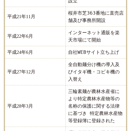
設立
桜井市芝363番地に直売店
平成21年11月
舗及び事務所開設
インターネット通販を楽
平成22年6月
天市場にて開始
自社WEBサイト立ち上げ
平成24年6月
全自動麺分け機の導入及
びイタギ機・コビキ機の
平成27年12月
入替え
三輪素麺が農林水産省に
より特定農林水産物等の
名称の保護に関する法律
平成28年3月
に基づき 特定農林水産物
等登録簿に登録された