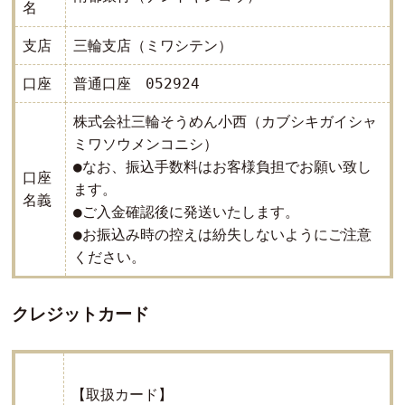
名
支店
三輪支店（ミワシテン）
普通口座 052924
口座
株式会社三輪そうめん小西（カブシキガイシャ
ミワソウメンコニシ）
●なお、振込手数料はお客様負担でお願い致し
口座
ます。
名義
●ご入金確認後に発送いたします。
●お振込み時の控えは紛失しないようにご注意
ください。
クレジットカード
【取扱カード】