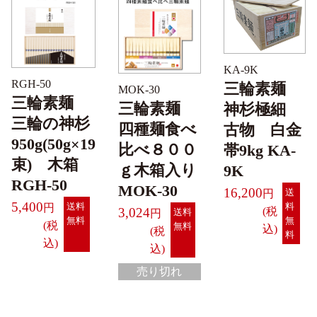
KA-9K
RGH-50
三輪素麺
MOK-30
三輪素麺
三輪素麺
神杉極細
三輪の神杉
四種麺食べ
古物 白金
950g(50g×19
比べ８００
帯9kg KA-
束) 木箱
ｇ木箱入り
9K
RGH-50
MOK-30
16,200
送
5,400
料
送料
3,024
送料
無
無料
無料
料
売り切れ