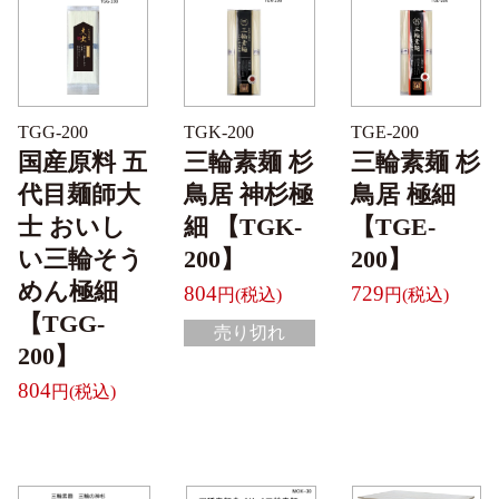
TGG-200
TGK-200
TGE-200
国産原料 五
三輪素麺 杉
三輪素麺 杉
代目麺師大
鳥居 神杉極
鳥居 極細
士 おいし
細 【TGK-
【TGE-
い三輪そう
200】
200】
めん極細
804
729
【TGG-
売り切れ
200】
804