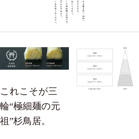
これこそが三
輪“極細麺の元
祖”杉鳥居。