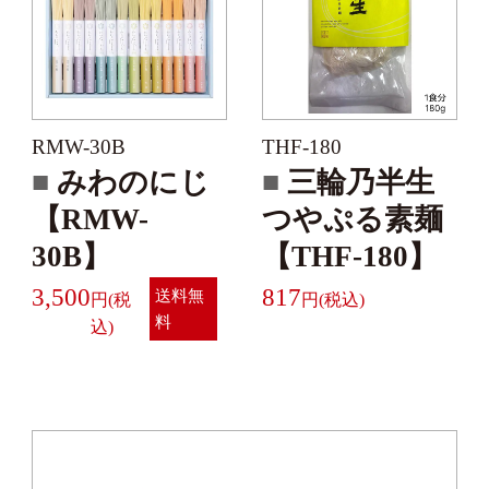
RMW-30B
THF-180
みわのにじ
三輪乃半生
【RMW-
つやぷる素麺
30B】
【THF-180】
3,500
817
送料無
料