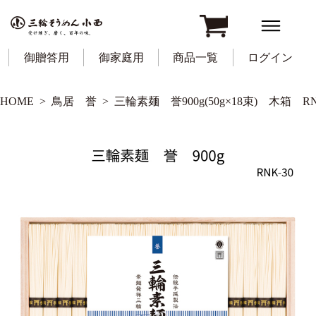
御贈答用
御家庭用
商品一覧
ログイン
HOME
鳥居 誉
三輪素麺 誉900g(50g×18束) 木箱 RN