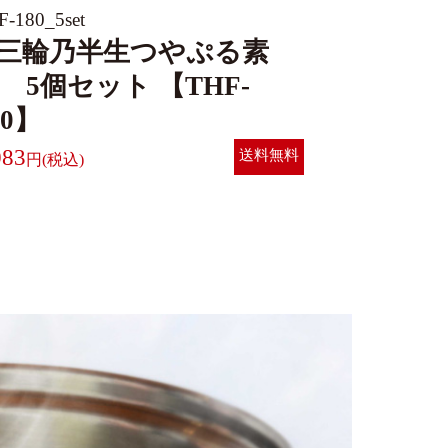
F-180_5set
三輪乃半生つやぷる素
 5個セット 【THF-
80】
083
送料無料