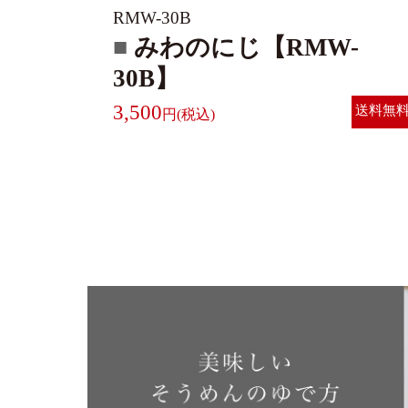
RMW-30B
みわのにじ【RMW-
30B】
3,500
送料無