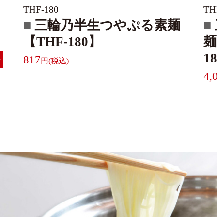
THF-180
TH
三輪乃半生つやぷる素麺
【THF-180】
麺
1
817
料
4,